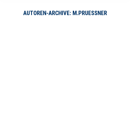
AUTOREN-ARCHIVE:
M.PRUESSNER
Festjahr
Allgemein
Von
m.pruessner
April 16, 2021
Amöneburg 1300: 721 bis 2021! Das Festjahr hat