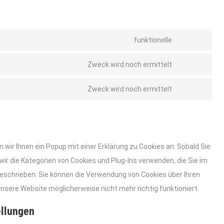
funktionelle
Consent
to
Zweck wird noch ermittelt
Consent
service
to
wordpress
Zweck wird noch ermittelt
Consent
service
to
google-
service
fonts
verschiedene
ir Ihnen ein Popup mit einer Erklärung zu Cookies an. Sobald Sie
s wir die Kategorien von Cookies und Plug-Ins verwenden, die Sie im
beschrieben. Sie können die Verwendung von Cookies über Ihren
unsere Website möglicherweise nicht mehr richtig funktioniert.
ellungen